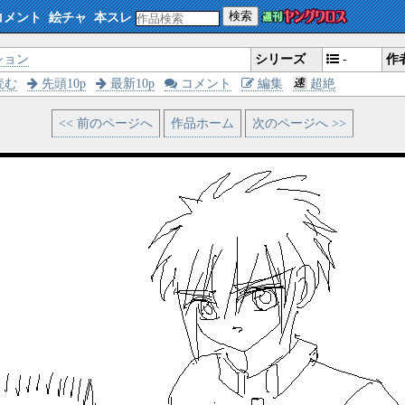
検索
コメント
絵チャ
本スレ
ション
シリーズ
-
作
読む
先頭10p
最新10p
コメント
編集
超絶
<< 前のページへ
作品ホーム
次のページへ >>