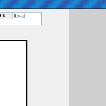
者名
usami