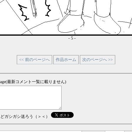
- 5 -
<< 前のページへ
作品ホーム
次のページへ >>
sage(最新コメント一覧に載りません)
などガシガシ送ろう（＞＜）