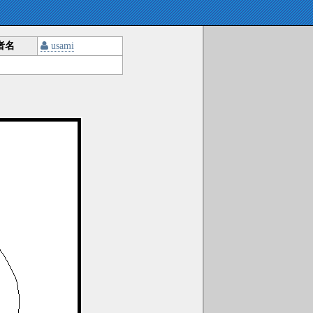
者名
usami