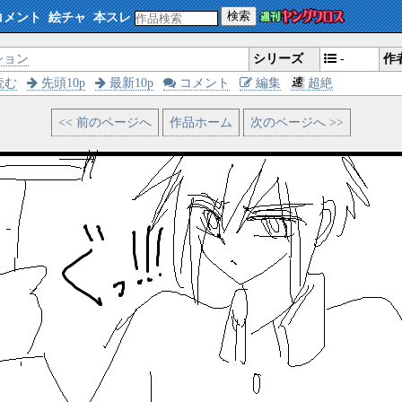
検索
コメント
絵チャ
本スレ
ション
シリーズ
-
作
読む
先頭10p
最新10p
コメント
編集
超絶
<< 前のページへ
作品ホーム
次のページへ >>