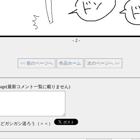
- 2 -
<< 前のページへ
作品ホーム
次のページへ >>
sage(最新コメント一覧に載りません)
などガシガシ送ろう（＞＜）