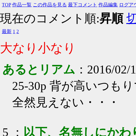
TOP
作品一覧
この作品を見る
最下コメント
作品編集
ログア
現在のコメント順:
昇順
最新
1
2
大なり小なり
あるとリアム
：
2016/02/
25-30p 背が高いつ
全然見えない・・・
5
：
以下、名無しにかわ