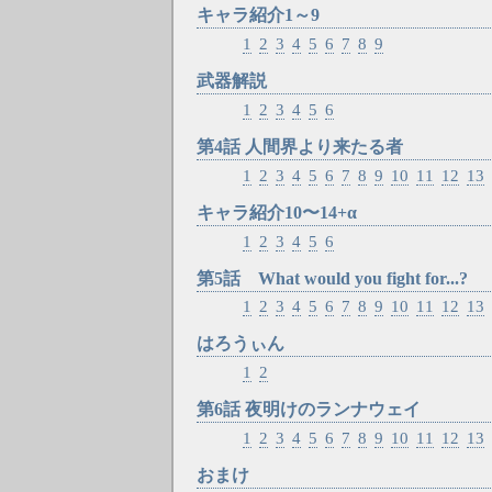
キャラ紹介1～9
1
2
3
4
5
6
7
8
9
武器解説
1
2
3
4
5
6
第4話 人間界より来たる者
1
2
3
4
5
6
7
8
9
10
11
12
13
キャラ紹介10〜14+α
1
2
3
4
5
6
第5話 What would you fight for...?
1
2
3
4
5
6
7
8
9
10
11
12
13
はろうぃん
1
2
第6話 夜明けのランナウェイ
1
2
3
4
5
6
7
8
9
10
11
12
13
おまけ