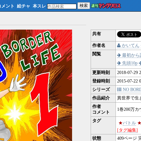
検索
コメント
絵チャ
本スレ
共有
作者名
かいてん
閲覧
最初から
先頭10p
更新時刻
2018-07-29 2
登録時刻
2015-07-22 0
シリーズ
NO BORD
作品紹介
異世界で生
作者
1巻200万
コメント
タグ
★
バトル
[タグ編集]
状態
409
ページ 