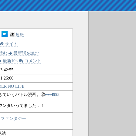
超絶
サイト
読む
最新話を読む
最新10p
コメント
3:42:55
1:26:06
ER NO LIFE
きていくバトル漫画。②
ww4993
カウンタいってました…！
★
ファンタジー
完結