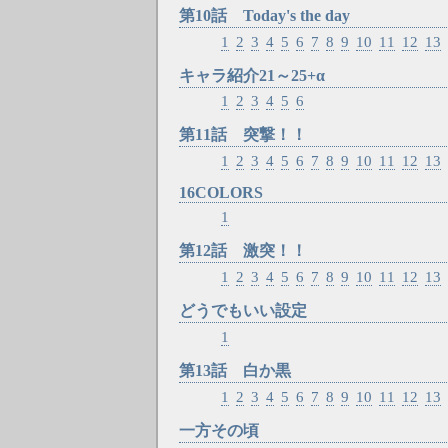
第10話 Today's the day
1
2
3
4
5
6
7
8
9
10
11
12
13
キャラ紹介21～25+α
1
2
3
4
5
6
第11話 突撃！！
1
2
3
4
5
6
7
8
9
10
11
12
13
16COLORS
1
第12話 激突！！
1
2
3
4
5
6
7
8
9
10
11
12
13
どうでもいい設定
1
第13話 白か黒
1
2
3
4
5
6
7
8
9
10
11
12
13
一方その頃