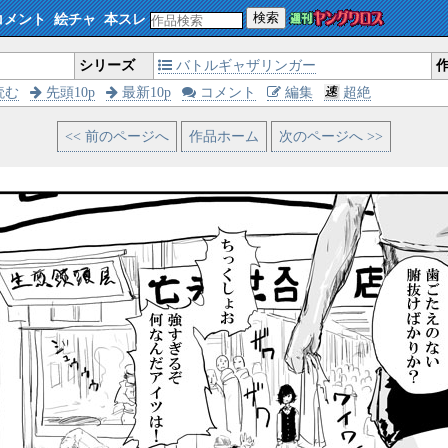
検索
コメント
絵チャ
本スレ
シリーズ
バトルギャザリンガー
読む
先頭10p
最新10p
コメント
編集
超絶
<< 前のページへ
作品ホーム
次のページへ >>