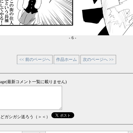
- 6 -
<< 前のページへ
作品ホーム
次のページへ >>
sage(最新コメント一覧に載りません)
などガシガシ送ろう（＞＜）