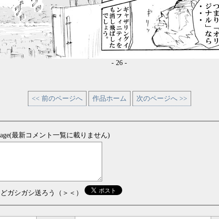
- 26 -
<< 前のページへ
作品ホーム
次のページへ >>
sage(最新コメント一覧に載りません)
などガシガシ送ろう（＞＜）