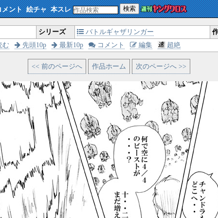
検索
コメント
絵チャ
本スレ
シリーズ
バトルギャザリンガー
読む
先頭10p
最新10p
コメント
編集
超絶
<< 前のページへ
作品ホーム
次のページへ >>