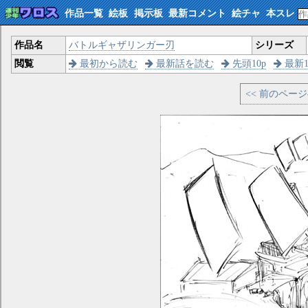
作品一覧
絵板
掲示板
最新コメント
絵チャ
本スレ
作品名
バトルギャザリンガー刃
シリーズ
閲覧
最初から読む
最新話を読む
先頭10p
最新1
<< 前のペー