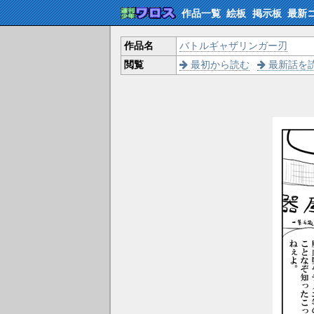
作品一覧
絵板
掲示板
最新
作品名
バトルギャザリンガー刃
閲覧
最初から読む
最新話を