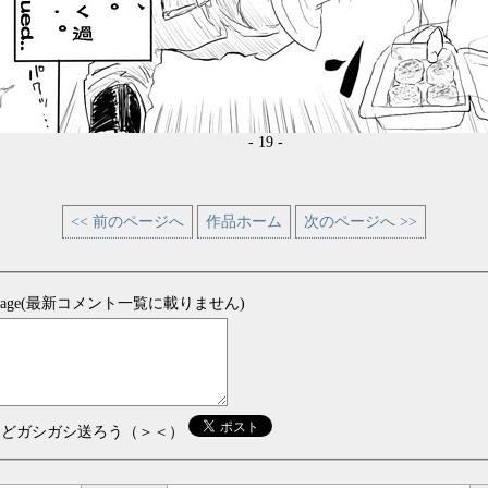
- 19 -
<< 前のページへ
作品ホーム
次のページへ >>
sage(最新コメント一覧に載りません)
などガシガシ送ろう（＞＜）