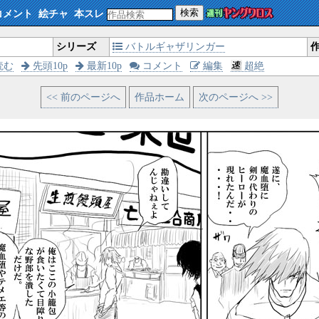
検索
コメント
絵チャ
本スレ
シリーズ
バトルギャザリンガー
読む
先頭10p
最新10p
コメント
編集
超絶
<< 前のページへ
作品ホーム
次のページへ >>