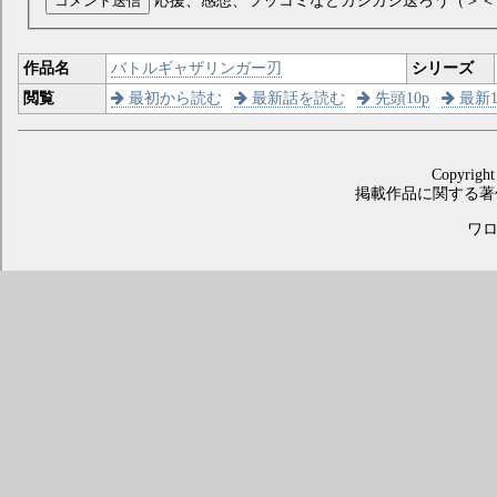
コメント送信
応援、感想、ツッコミなどガシガシ送ろう（＞＜
作品名
バトルギャザリンガー刃
シリーズ
閲覧
最初から読む
最新話を読む
先頭10p
最新1
Copyright
掲載作品に関する著
ワロス