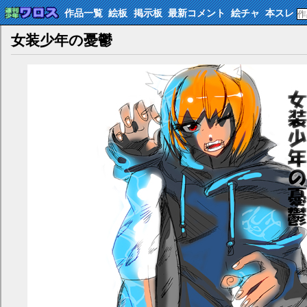
作品一覧
絵板
掲示板
最新コメント
絵チャ
本スレ
女装少年の憂鬱