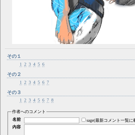
その１
1
2
3
4
5
6
その２
1
2
3
4
5
6
7
その３
1
2
3
4
5
6
7
8
作者へのコメント
名前
sage(最新コメント一覧に
内容