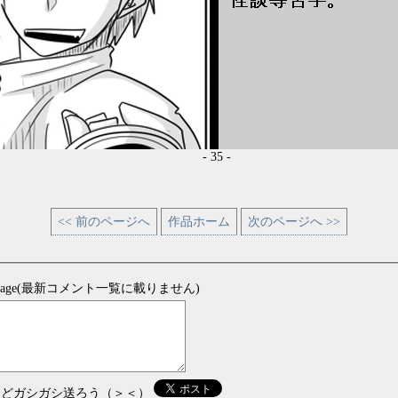
- 35 -
<< 前のページへ
作品ホーム
次のページへ >>
sage(最新コメント一覧に載りません)
などガシガシ送ろう（＞＜）