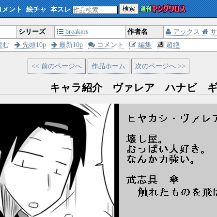
検索
コメント
絵チャ
本スレ
シリーズ
breakers
作者名
アックス
サ
読む
先頭10p
最新10p
コメント
編集
超絶
<< 前のページへ
作品ホーム
次のページへ >>
キャラ紹介 ヴァレア ハナビ ギ