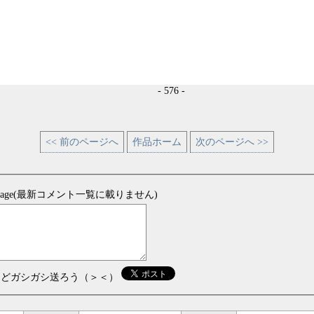
- 576 -
<< 前のページへ
作品ホーム
次のページへ >>
sage(最新コメント一覧に載りません)
などガシガシ送ろう（＞＜）