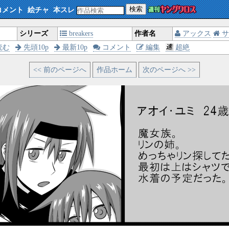
検索
コメント
絵チャ
本スレ
シリーズ
breakers
作者名
アックス
サ
読む
先頭10p
最新10p
コメント
編集
超絶
<< 前のページへ
作品ホーム
次のページへ >>