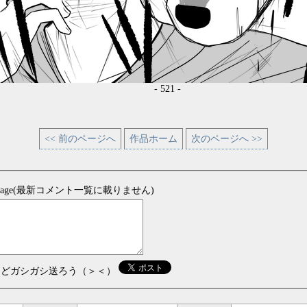
- 521 -
<< 前のページへ
作品ホーム
次のページへ >>
sage(最新コメント一覧に載りません)
などガシガシ送ろう（＞＜）