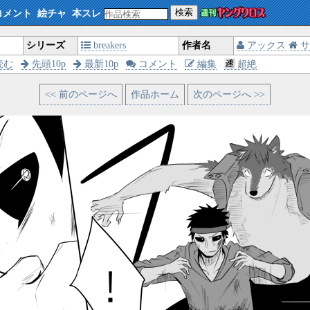
検索
コメント
絵チャ
本スレ
シリーズ
breakers
作者名
アックス
サ
読む
先頭10p
最新10p
コメント
編集
超絶
<< 前のページへ
作品ホーム
次のページへ >>