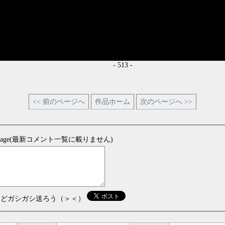
- 513 -
<< 前のページへ
作品ホーム
次のページへ >>
sage(最新コメント一覧に載りません)
などガシガシ送ろう（＞＜）