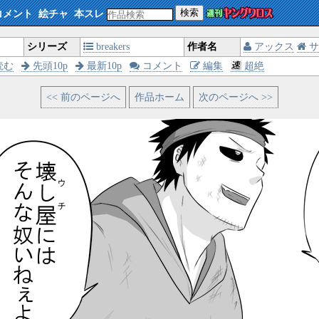
検索
コメント
絵チャ
本スレ
シリーズ
breakers
作者名
アックス
サ
読む
先頭10p
最新10p
コメント
編集
超絶
<< 前のページへ
作品ホーム
次のページへ >>