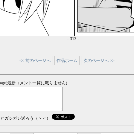
- 313 -
<< 前のページへ
作品ホーム
次のページへ >>
sage(最新コメント一覧に載りません)
などガシガシ送ろう（＞＜）