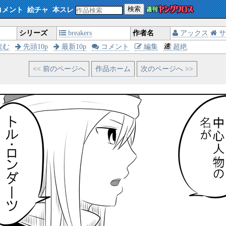
検索
コメント
絵チャ
本スレ
シリーズ
breakers
作者名
アックス
サ
読む
先頭10p
最新10p
コメント
編集
超絶
<< 前のページへ
作品ホーム
次のページへ >>