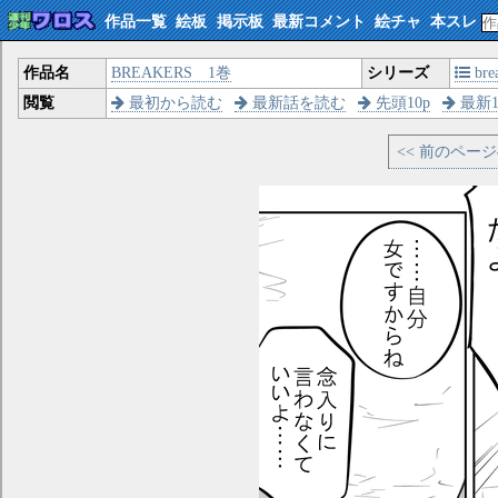
作品一覧
絵板
掲示板
最新コメント
絵チャ
本スレ
作品名
BREAKERS 1巻
シリーズ
bre
閲覧
最初から読む
最新話を読む
先頭10p
最新1
<< 前のペー