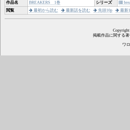
作品名
BREAKERS 1巻
シリーズ
bre
閲覧
最初から読む
最新話を読む
先頭10p
最新1
Copyright
掲載作品に関する著
ワロス