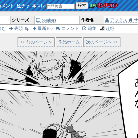
検索
コメント
絵チャ
本スレ
シリーズ
breakers
作者名
アックス
サ
読む
先頭10p
最新10p
コメント
編集
超絶
<< 前のページへ
作品ホーム
次のページへ >>