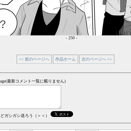
- 250 -
<< 前のページへ
作品ホーム
次のページへ >>
sage(最新コメント一覧に載りません)
などガシガシ送ろう（＞＜）