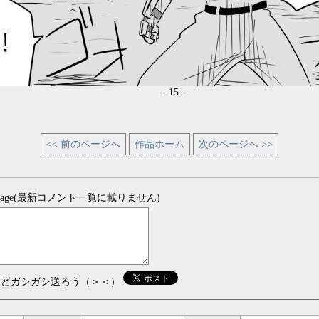
- 15 -
<< 前のページへ
作品ホーム
次のページへ >>
sage(最新コメント一覧に載りません)
などガシガシ送ろう（＞＜）