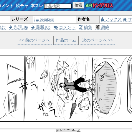
検索
コメント
絵チャ
本スレ
シリーズ
breakers
作者名
アックス
サ
読む
先頭10p
最新10p
コメント
編集
超絶
<< 前のページへ
作品ホーム
次のページへ >>