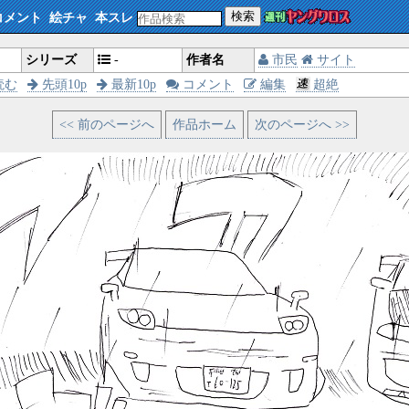
検索
コメント
絵チャ
本スレ
シリーズ
-
作者名
市民
サイト
読む
先頭10p
最新10p
コメント
編集
超絶
<< 前のページへ
作品ホーム
次のページへ >>