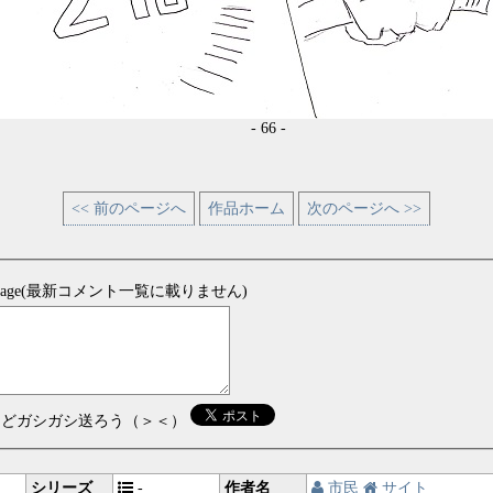
- 66 -
<< 前のページへ
作品ホーム
次のページへ >>
sage(最新コメント一覧に載りません)
などガシガシ送ろう（＞＜）
シリーズ
-
作者名
市民
サイト