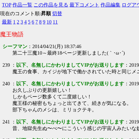
TOP
作品一覧
この作品を見る
最下コメント
作品編集
ログア
現在のコメント順:
昇順
切替
最新
1
2
3
4
5
6
7
8
9
10
11
魔王物語
シーフマン
：
2014/04/21(月) 18:37:46
第二十三魔10～最終18ページ更新しました(｀･ω･´)ゞ
239
：
以下、名無しにかわりましてVIPがお送りします
：
2019
魔王の食事、カイジが地下で働かされていた時と同じメ
240
：
以下、名無しにかわりましてVIPがお送りします
：
2019
お久しぶりの更新嬉しい！
しかもページ数多くて二度嬉しい！
魔王様の秘密もちょっと出てきて、続きが気になる。
部下ちゃんのメシは、ミリョクテキ。
241
：
以下、名無しにかわりましてVIPがお送りします
：
2019
昔、地獄先生ぬ〜べ〜にこういう感じの宇宙人みたいな