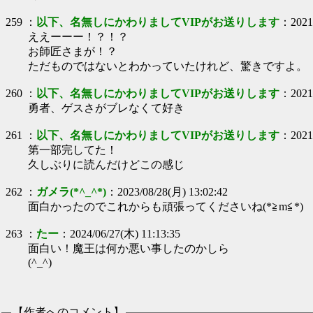
259
：
以下、名無しにかわりましてVIPがお送りします
：
2021
ええーーー！？！？
お師匠さまが！？
ただものではないとわかっていたけれど、驚きですよ。
260
：
以下、名無しにかわりましてVIPがお送りします
：
2021
勇者、ゲスさがブレなくて好き
261
：
以下、名無しにかわりましてVIPがお送りします
：
2021
第一部完してた！
久しぶりに読んだけどこの感じ
262
：
ガメラ(*^_^*)
：
2023/08/28(月) 13:02:42
面白かったのでこれからも頑張ってくださいね(*≧m≦*)
263
：
たー
：
2024/06/27(木) 11:13:35
面白い！魔王は何か悪い事したのかしら
(^_^)
【作者へのコメント】