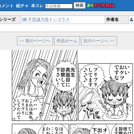
検索
コメント
絵チャ
本スレ
シリーズ
不思議大陸ドンゴラス
作者名
<< 前のページへ
作品ホーム
次のページへ >>