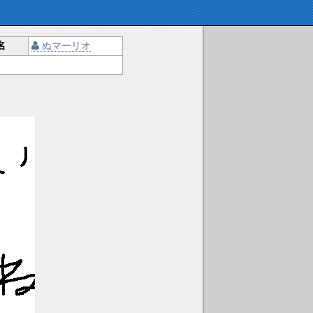
名
ぬマーリオ