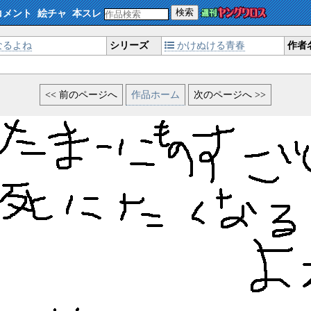
検索
コメント
絵チャ
本スレ
なるよね
シリーズ
かけぬける青春
作者
<< 前のページへ
作品ホーム
次のページへ >>