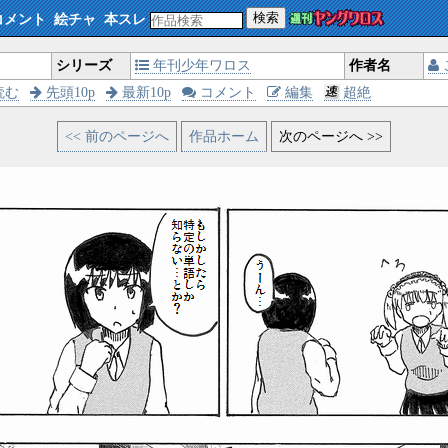
検索
コメント
絵チャ
本スレ
シリーズ
年刊少年ワロス
作者名
読む
先頭10p
最新10p
コメント
編集
超絶
<< 前のページへ
作品ホーム
次のページへ >>