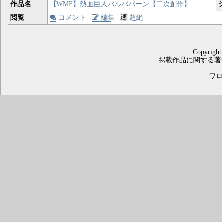
作品名
【WMF】熱血巨人バルババーン【二次創作】
閲覧
コメント
編集
超絶
Copyright
掲載作品に関する著
ワロス