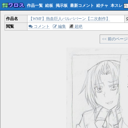
作品一覧
絵板
掲示板
最新コメント
絵チャ
本スレ
作品名
【WMF】熱血巨人バルババーン【二次創作】
閲覧
コメント
編集
超絶
<< 前のペー