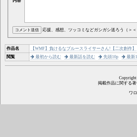
内容
コメント送信
応援、感想、ツッコミなどガシガシ送ろう（＞＜
作品名
【WMF】負けるなブルースライサーさん!【二次創作】
閲覧
最初から読む
最新話を読む
先頭10p
最新1
Copyright
掲載作品に関する著
ワロス