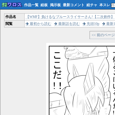
作品一覧
絵板
掲示板
最新コメント
絵チャ
本スレ
作品名
【WMF】負けるなブルースライサーさん!【二次創作】
閲覧
最初から読む
最新話を読む
先頭10p
最新1
<< 前のペー