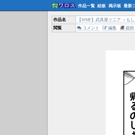
作品一覧
絵板
掲示板
最新
作品名
【WMF】武具屋リニア ～も
閲覧
コメント
編集
超絶