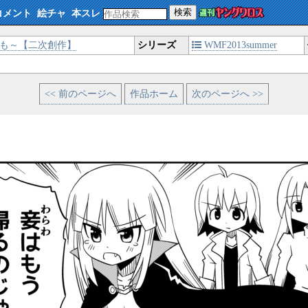
検索
コメント
絵チャ
本スレ
しも～【二次創作】
シリーズ
WMF2013summer
<< 前のページへ
作品ホーム
次のページへ >>