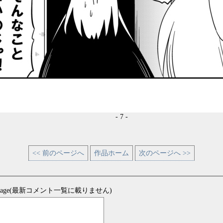
- 7 -
<< 前のページへ
作品ホーム
次のページへ >>
sage(最新コメント一覧に載りません)