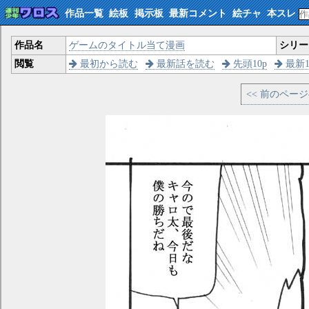
作品一覧
絵板
掲示板
最新コメント
絵チャ
本スレ
作品名
ゲームのタイトル当て漫画
シリー
閲覧
最初から読む
最新話を読む
先頭10p
最新1
<< 前のペー