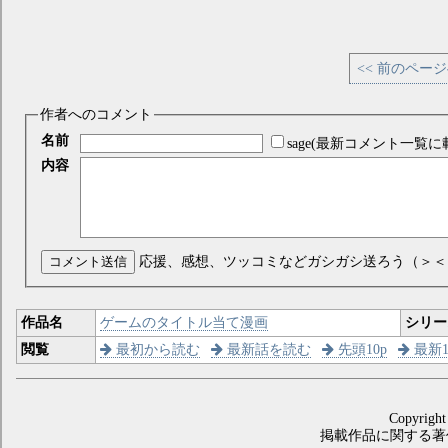
<< 前のペー
作者へのコメント
名前
sage(最新コメント一覧に
内容
コメント送信
応援、感想、ツッコミなどガシガシ送ろう（＞＜
作品名
ゲームのタイトル当て漫画
シリー
閲覧
最初から読む
最新話を読む
先頭10p
最新1
Copyright
掲載作品に関する著