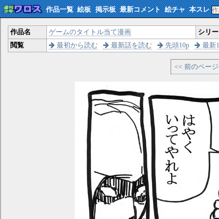
作品一覧
絵板
掲示板
最新コメント
絵チャ
本スレ
作品名
ゲームのタイトル当て漫画
シリー
閲覧
最初から読む
最新話を読む
先頭10p
最新1
<< 前のペー