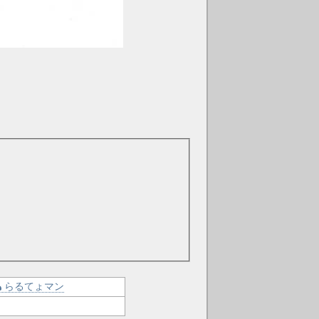
らるてょマン