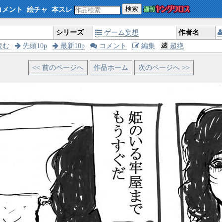
検索
コメント
絵チャ
本スレ
シリーズ
ゲーム妄想
作者名
読む
先頭10p
最新10p
コメント
編集
超絶
<< 前のページへ
作品ホーム
次のページへ >>