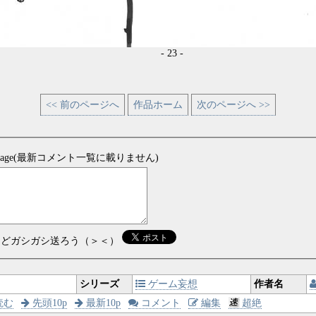
- 23 -
<< 前のページへ
作品ホーム
次のページへ >>
sage(最新コメント一覧に載りません)
などガシガシ送ろう（＞＜）
シリーズ
ゲーム妄想
作者名
読む
先頭10p
最新10p
コメント
編集
超絶