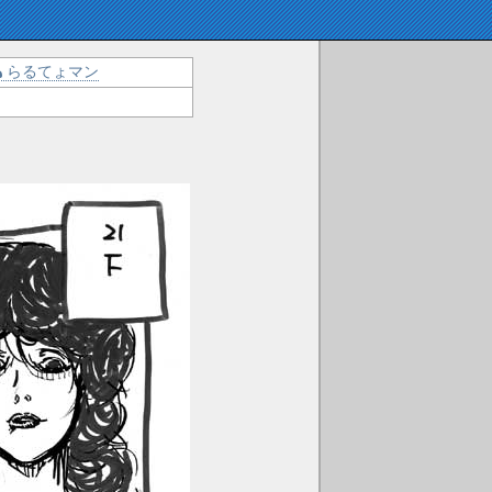
らるてょマン