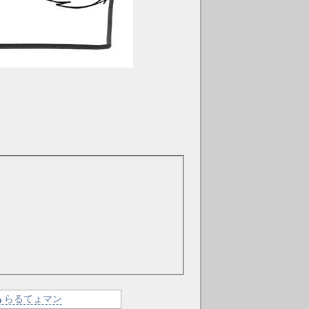
らるてょマン