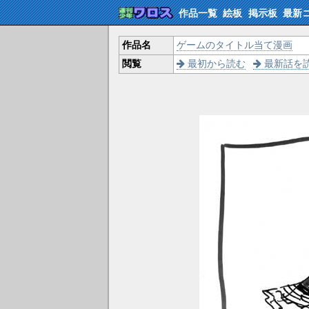
作品一覧
絵板
掲示板
最新
作品名
ゲームのタイトル当て漫画
閲覧
最初から読む
最新話を