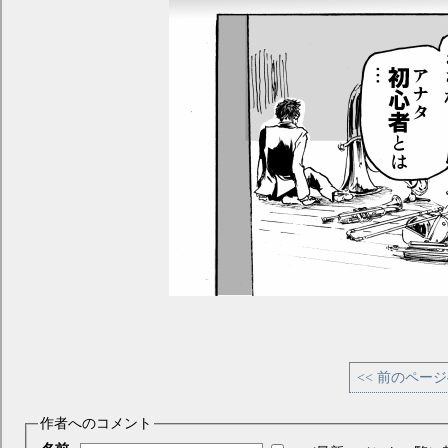
<< 前のペー
作者へのコメント