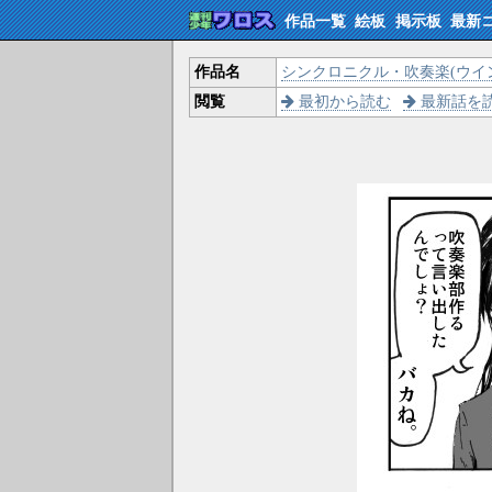
作品一覧
絵板
掲示板
最新
作品名
シンクロニクル・吹奏楽(ウイ
閲覧
最初から読む
最新話を