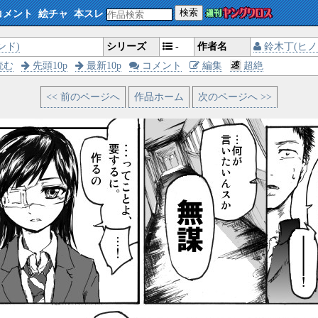
検索
コメント
絵チャ
本スレ
ンド)
シリーズ
-
作者名
鈴木丁(ヒノ
読む
先頭10p
最新10p
コメント
編集
超絶
<< 前のページへ
作品ホーム
次のページへ >>