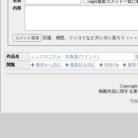
名前
sage(最新コメント一覧に
内容
コメント送信
応援、感想、ツッコミなどガシガシ送ろう（＞＜
作品名
シンクロニクル・吹奏楽(ウインド)
閲覧
最初から読む
最新話を読む
先頭10p
最新1
Copyright
掲載作品に関する著
ワロス