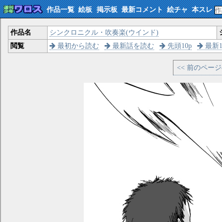
作品一覧
絵板
掲示板
最新コメント
絵チャ
本スレ
作品名
シンクロニクル・吹奏楽(ウインド)
閲覧
最初から読む
最新話を読む
先頭10p
最新1
<< 前のペー