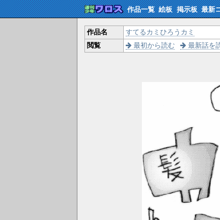
作品一覧
絵板
掲示板
最新
作品名
すてるカミひろうカミ
閲覧
最初から読む
最新話を