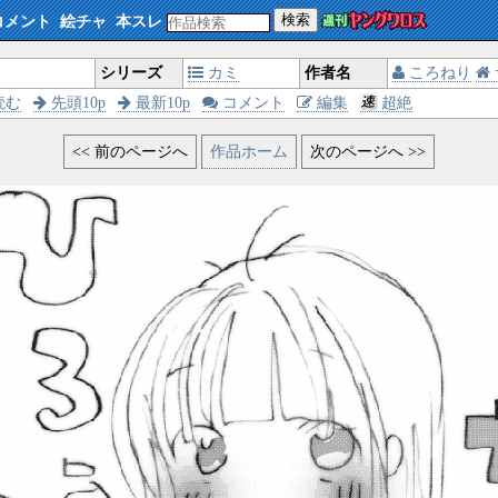
検索
コメント
絵チャ
本スレ
シリーズ
カミ
作者名
ころねり
読む
先頭10p
最新10p
コメント
編集
超絶
<< 前のページへ
作品ホーム
次のページへ >>