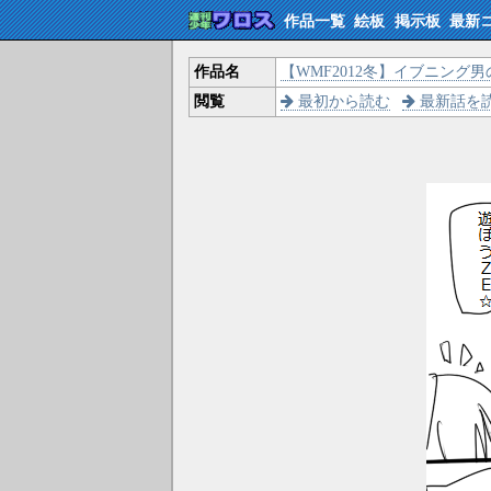
作品一覧
絵板
掲示板
最新
作品名
【WMF2012冬】イブニング
閲覧
最初から読む
最新話を