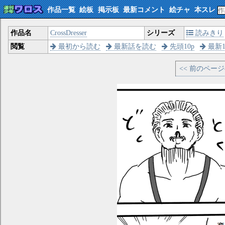
作品一覧
絵板
掲示板
最新コメント
絵チャ
本スレ
作品名
CrossDresser
シリーズ
読みきり
閲覧
最初から読む
最新話を読む
先頭10p
最新1
<< 前のペー