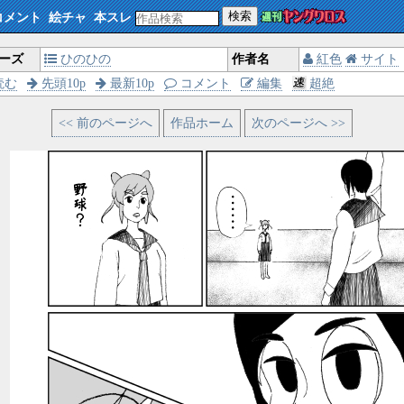
検索
コメント
絵チャ
本スレ
ーズ
ひのひの
作者名
紅色
サイト
読む
先頭10p
最新10p
コメント
編集
超絶
<< 前のページへ
作品ホーム
次のページへ >>