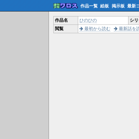
作品一覧
絵板
掲示板
最新
作品名
ひのひの
シリ
閲覧
最初から読む
最新話を