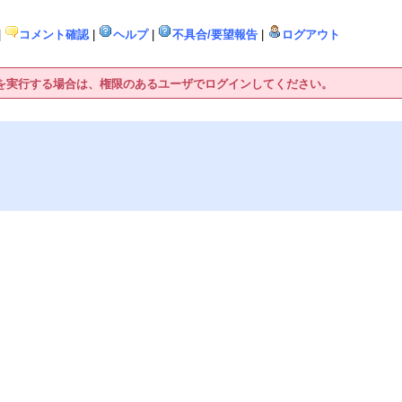
|
コメント確認
|
ヘルプ
|
不具合/要望報告
|
ログアウト
作を実行する場合は、権限のあるユーザでログインしてください。