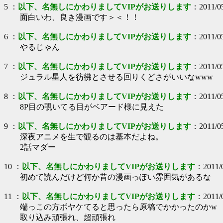
5
：
以下、名無しにかわりましてVIPがお送りします
：
2011/0
面白いわ、良き漫画です＞＜！！
6
：
以下、名無しにかわりましてVIPがお送りします
：
2011/0
やるじゃん
7
：
以下、名無しにかわりましてVIPがお送りします
：
2011/0
ジュラル星人を彷彿とさせる回りくどさがいいなwww
8
：
以下、名無しにかわりましてVIPがお送りします
：
2011/0
8P目の覗いてる目がベアード様に見えた
9
：
以下、名無しにかわりましてVIPがお送りします
：
2011/0
深夜アニメを生で観るのは基本だよね。
2話マダー
10
：
以下、名無しにかわりましてVIPがお送りします
：
2011/
初めて読んだけど何か昔の漫画っぽい雰囲気があるな
11
：
以下、名無しにかわりましてVIPがお送りします
：
2011/
端っこの方ボヤケてると思ったら原稿でかかったのかw
取り込み頑張れ、超頑張れ