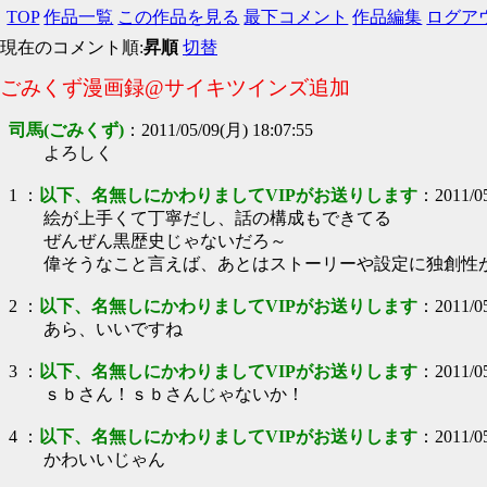
TOP
作品一覧
この作品を見る
最下コメント
作品編集
ログア
現在のコメント順:
昇順
切替
ごみくず漫画録@サイキツインズ追加
司馬(ごみくず)
：
2011/05/09(月) 18:07:55
よろしく
1
：
以下、名無しにかわりましてVIPがお送りします
：
2011/0
絵が上手くて丁寧だし、話の構成もできてる
ぜんぜん黒歴史じゃないだろ～
偉そうなこと言えば、あとはストーリーや設定に独創性
2
：
以下、名無しにかわりましてVIPがお送りします
：
2011/0
あら、いいですね
3
：
以下、名無しにかわりましてVIPがお送りします
：
2011/0
ｓｂさん！ｓｂさんじゃないか！
4
：
以下、名無しにかわりましてVIPがお送りします
：
2011/0
かわいいじゃん