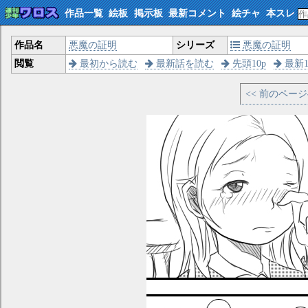
作品一覧
絵板
掲示板
最新コメント
絵チャ
本スレ
作品名
悪魔の証明
シリーズ
悪魔の証明
閲覧
最初から読む
最新話を読む
先頭10p
最新1
<< 前のペー