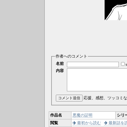
作者へのコメント
名前
内容
コメント送信
応援、感想、ツッコミ
作品名
悪魔の証明
シリ
閲覧
最初から読む
最新話を