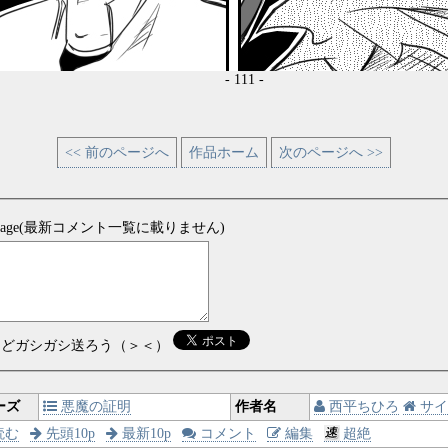
- 111 -
<< 前のページへ
作品ホーム
次のページへ >>
sage(最新コメント一覧に載りません)
などガシガシ送ろう（＞＜）
ーズ
悪魔の証明
作者名
西平ちひろ
サイ
読む
先頭10p
最新10p
コメント
編集
超絶