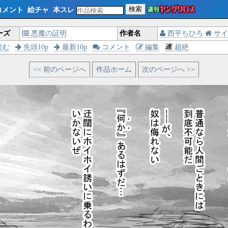
検索
コメント
絵チャ
本スレ
ーズ
悪魔の証明
作者名
西平ちひろ
サイ
読む
先頭10p
最新10p
コメント
編集
超絶
<< 前のページへ
作品ホーム
次のページへ >>