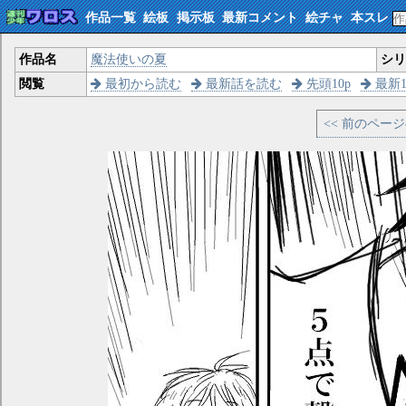
作品一覧
絵板
掲示板
最新コメント
絵チャ
本スレ
作品名
魔法使いの夏
シ
閲覧
最初から読む
最新話を読む
先頭10p
最新1
<< 前のペー