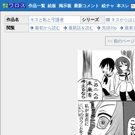
作品一覧
絵板
掲示板
最新コメント
絵チャ
本スレ
作品名
キスと私と守護者
シリーズ
キスからは
閲覧
最初から読む
最新話を読む
先頭10p
最新1
<< 前のペー