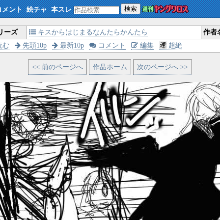
検索
コメント
絵チャ
本スレ
リーズ
キスからはじまるなんたらかんたら
作者
読む
先頭10p
最新10p
コメント
編集
超絶
<< 前のページへ
作品ホーム
次のページへ >>