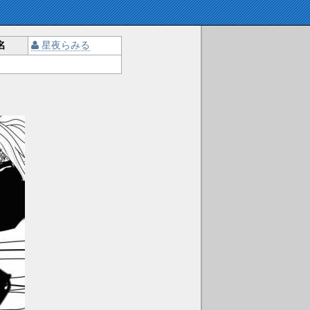
名
星夜らみる