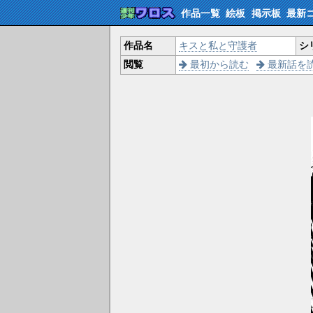
作品一覧
絵板
掲示板
最新
作品名
キスと私と守護者
シ
閲覧
最初から読む
最新話を