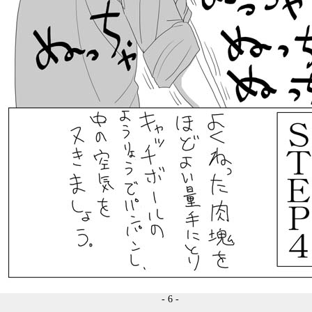
- 6 -