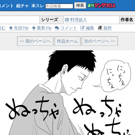
検索
コメント
絵チャ
本スレ
シリーズ
料理超人
作者名
読む
先頭10p
最新10p
コメント
編集
超絶
<< 前のページへ
作品ホーム
次のページへ >>