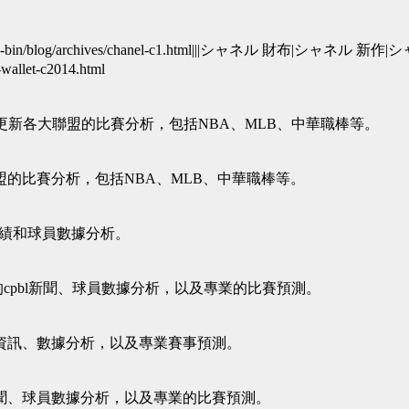
n/blog/archives/chanel-c1.html|||シャネル 財布|シャネル 新作
wallet-c2014.html
更新各大聯盟的比賽分析，包括NBA、MLB、中華職棒等。
的比賽分析，包括NBA、MLB、中華職棒等。
戰績和球員數據分析。
的cpbl新聞、球員數據分析，以及專業的比賽預測。
資訊、數據分析，以及專業賽事預測。
聞、球員數據分析，以及專業的比賽預測。