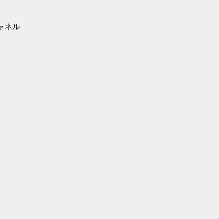
|シャネル