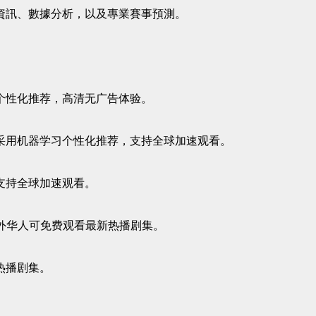
資訊、數據分析，以及專業賽事預測。
。
个性化推荐，高清无广告体验。
采用机器学习个性化推荐，支持全球加速观看。
支持全球加速观看。
外华人可免费观看最新热播剧集。
热播剧集。