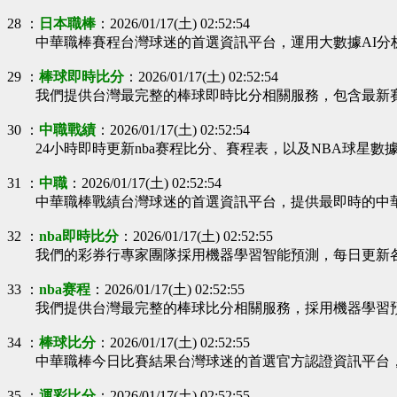
28
：
日本職棒
：
2026/01/17(土) 02:52:54
中華職棒賽程台灣球迷的首選資訊平台，運用大數據AI
29
：
棒球即時比分
：
2026/01/17(土) 02:52:54
我們提供台灣最完整的棒球即時比分相關服務，包含最新
30
：
中職戰績
：
2026/01/17(土) 02:52:54
24小時即時更新nba赛程比分、賽程表，以及NBA球星數
31
：
中職
：
2026/01/17(土) 02:52:54
中華職棒戰績台灣球迷的首選資訊平台，提供最即時的中
32
：
nba即時比分
：
2026/01/17(土) 02:52:55
我們的彩券行專家團隊採用機器學習智能預測，每日更新各
33
：
nba赛程
：
2026/01/17(土) 02:52:55
我們提供台灣最完整的棒球比分相關服務，採用機器學習
34
：
棒球比分
：
2026/01/17(土) 02:52:55
中華職棒今日比賽結果台灣球迷的首選官方認證資訊平台
35
：
運彩比分
：
2026/01/17(土) 02:52:55