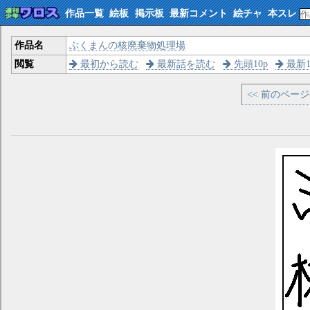
作品一覧
絵板
掲示板
最新コメント
絵チャ
本スレ
作品名
ぶくまんの核廃棄物処理場
閲覧
最初から読む
最新話を読む
先頭10p
最新1
<< 前のペー