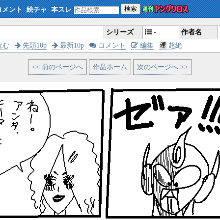
検索
コメント
絵チャ
本スレ
シリーズ
-
作者名
読む
先頭10p
最新10p
コメント
編集
超絶
<< 前のページへ
作品ホーム
次のページへ >>