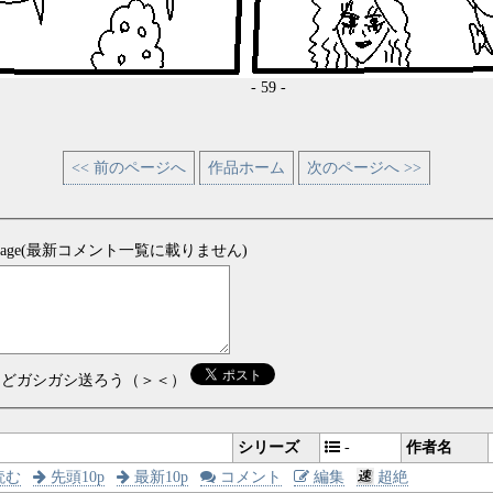
- 59 -
<< 前のページへ
作品ホーム
次のページへ >>
sage(最新コメント一覧に載りません)
などガシガシ送ろう（＞＜）
シリーズ
-
作者名
読む
先頭10p
最新10p
コメント
編集
超絶