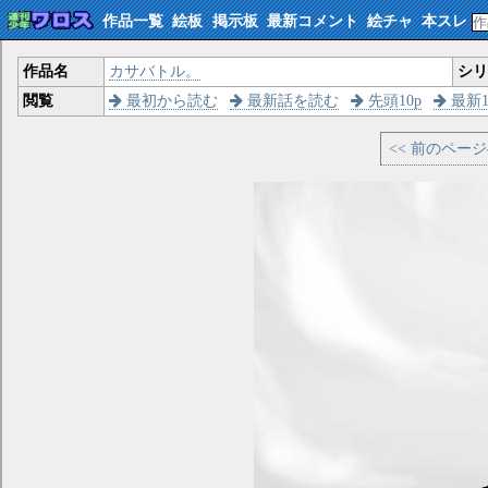
作品一覧
絵板
掲示板
最新コメント
絵チャ
本スレ
作品名
カサバトル。
シ
閲覧
最初から読む
最新話を読む
先頭10p
最新1
<< 前のペー