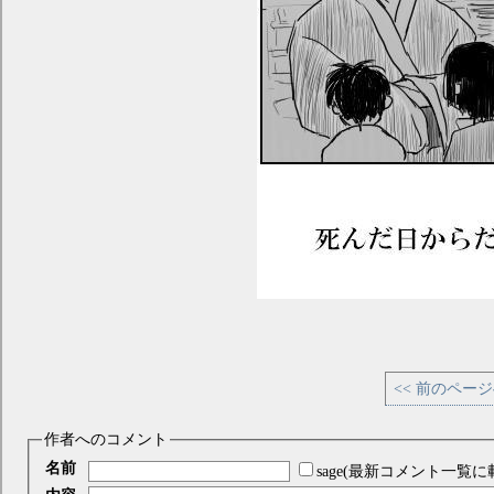
<< 前のペー
作者へのコメント
名前
sage(最新コメント一覧に