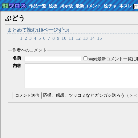
作品一覧
絵板
掲示板
最新コメント
絵チャ
本スレ
ぶどう
まとめて読む(10ページずつ)
1
2
3
4
5
6
7
8
9
10
11
12
13
14
15
作者へのコメント
名前
sage(最新コメント一覧に
内容
コメント送信
応援、感想、ツッコミなどガシガシ送ろう（＞＜